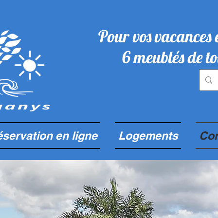
Pour vos vacances 
6 meublés de to
servation en ligne
Logements
Con