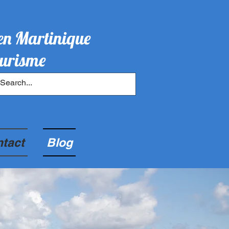
en Martinique
urisme
tact
Blog