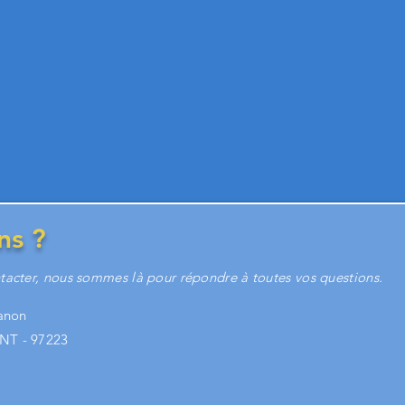
ns ?
tacter, nous sommes là pour répondre à toutes vos questions.
Fanon
NT - 97223
9