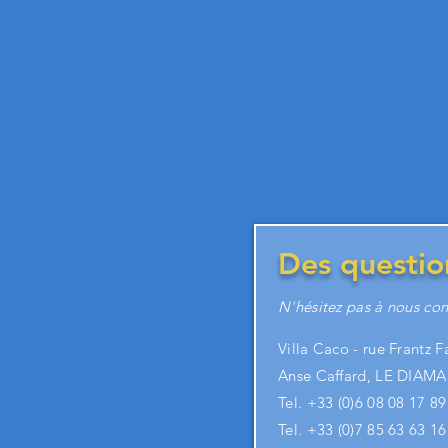
Des questio
N'hésitez pas à nous con
Villa Caco - rue Frantz 
Anse Caffard, LE DIAMA
Tel. +33 (
0)6 08 08 17 8
Tel. +33 (0)7 85 63 63 16